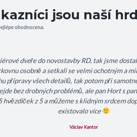
kazníci jsou naší hrd
nejlépe ohodnocena.
u Hortovi a celému jeho týmu za dodané a vyrob
i říct, že povznesl pohoude dveře do rodiného do
můžu jenom doporučit.
Jan Vopelka