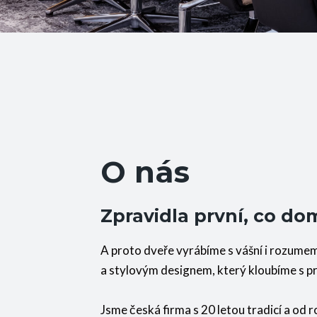
O nás
Zpravidla první, co do
A proto dveře vyrábíme s vášní i rozumem
a stylovým designem, který kloubíme s pre
Jsme česká firma s 20 letou tradicí a od