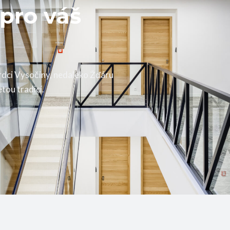
 pro váš
rdci Vysočiny, nedaleko Žďáru
tou tradicí.