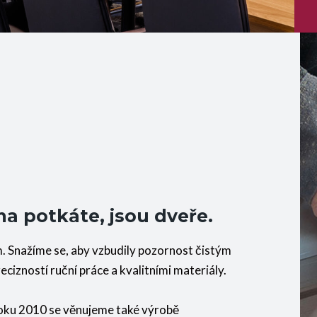
ma potkáte, jsou dveře.
. Snažíme se, aby vzbudily pozornost čistým
cizností ruční práce a kvalitními materiály.
 roku 2010 se věnujeme také výrobě