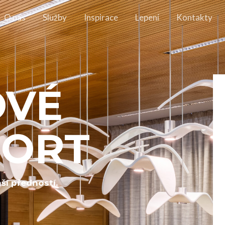
O nás
Služby​
Inspirace
Lepení
Kontakty
OVÉ
HORT
ší předností.