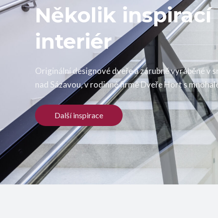
Několik inspirací
interiér
Originální designové dveře a zárubně vyráběné v s
nad Sázavou, v rodinné firmě Dveře Hort s mnohale
Další inspirace