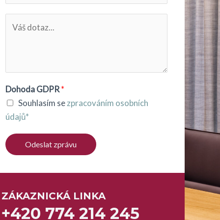
l
o
*
D
n
a
e
l
*
š
í
z
Dohoda GDPR
*
p
Souhlasím se
zpracováním osobních
r
údajů*
á
v
Odeslat zprávu
a
*
ZÁKAZNICKÁ LINKA
+420 774 214 245